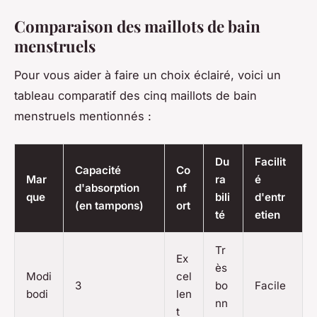
Comparaison des maillots de bain
menstruels
Pour vous aider à faire un choix éclairé, voici un
tableau comparatif des cinq maillots de bain
menstruels mentionnés :
Du
Facilit
Capacité
Co
Mar
ra
é
d'absorption
nf
que
bili
d'entr
(en tampons)
ort
té
etien
Tr
Ex
ès
Modi
cel
3
bo
Facile
bodi
len
nn
t