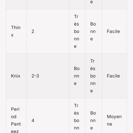
e
Tr
ès
Bo
Thin
2
bo
nn
Facile
x
nn
e
e
Tr
Bo
ès
Knix
2-3
nn
bo
Facile
e
nn
e
Tr
Peri
ès
Bo
od
Moyen
4
bo
nn
Pant
ne
nn
e
eez