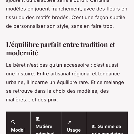
ajoutent du caractère sans alourdir. Certains
modèles en jouent franchement, avec des fleurs en
tissu ou des motifs brodés. C’est une façon subtile
de personnaliser son style, sans en faire trop.
L'équilibre parfait entre tradition et
modernité
Le béret n’est pas qu’un accessoire : c’est aussi
une histoire. Entre artisanat régional et tendance
urbaine, il incarne un équilibre rare. Et ce mélange
se retrouve dans le choix des modèles, des
matières… et des prix.
🧵
🔍
📍
Matière
💶 Gamme de
Modèl
Usage
principal
prix constatée