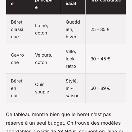
e
idéal
e
Béret
Quotid
Laine,
classi
ien,
25 - 35 €
coton
que
hiver
Ville,
Gavro
Velours,
look
30 - 45 €
che
coton
rétro
Béret
Stylé,
Cuir
en
mi-
60 - 89 €
souple
cuir
saison
Ce tableau montre bien que le béret n’est pas
réservé à un seul budget. On trouve des modèles
abordables à partir de
24,90 €
, souvent en laine ou