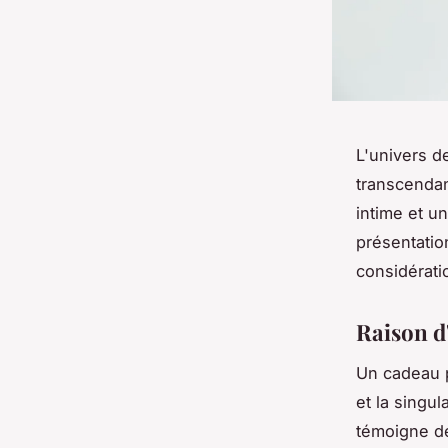
L'univers d
transcendan
intime et u
présentatio
considérati
Raison d
Un cadeau p
et la singul
témoigne de