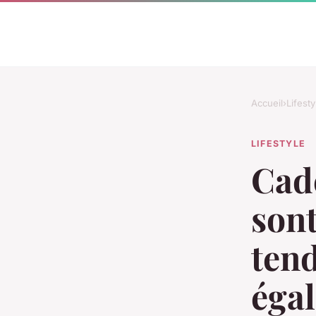
Accueil
›
Lifesty
LIFESTYLE
Cad
sont
tend
égal