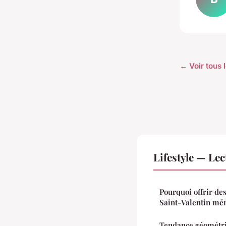
← Voir tous l
Lifestyle — Le
Pourquoi offrir de
Saint-Valentin mé
Tendance géométriq