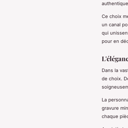
authentique
Ce choix mé
un canal po
qui unissent
pour en déc
L'élégan
Dans la vas
de choix. De
soigneuseme
La personnal
gravure min
chaque pièc