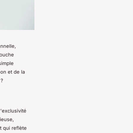
nnelle,
 touche
simple
on et de la
 ?
'exclusivité
tieuse,
 qui reflète