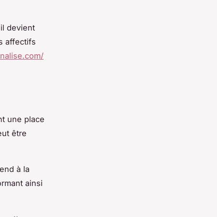
il devient
 affectifs
nalise.com/
nt une place
eut être
tend à la
ormant ainsi