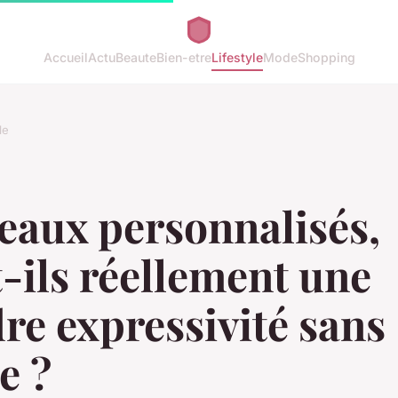
Accueil
Actu
Beaute
Bien-etre
Lifestyle
Mode
Shopping
le
eaux personnalisés,
-ils réellement une
re expressivité sans
e ?