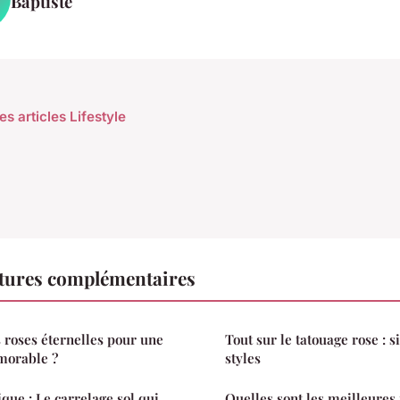
Baptiste
es articles Lifestyle
ctures complémentaires
s roses éternelles pour une
Tout sur le tatouage rose : si
morable ?
styles
ue : Le carrelage sol qui
Quelles sont les meilleure