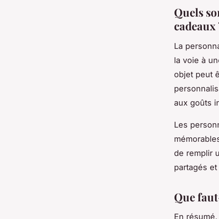
Quels so
cadeaux 
La personna
la voie à un
objet peut 
personnalisa
aux goûts i
Les personn
mémorables 
de remplir 
partagés et
Que faut-
En résumé, 