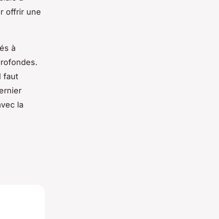
r offrir une
iés à
profondes.
 faut
ernier
avec la