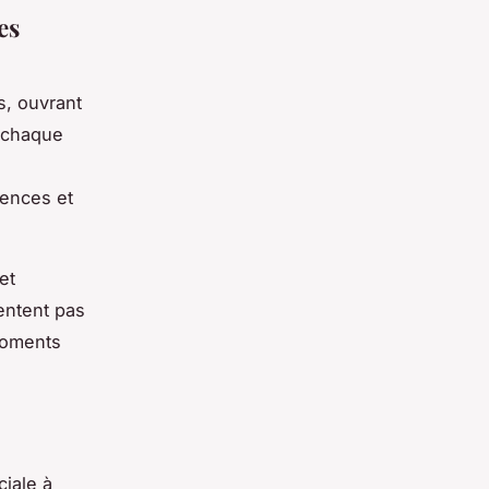
es
s, ouvrant
, chaque
rences et
et
entent pas
 moments
iale à