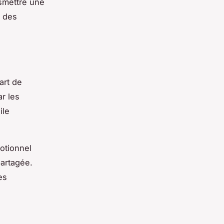
nsmettre une
t des
art de
ar les
ile
otionnel
partagée.
es