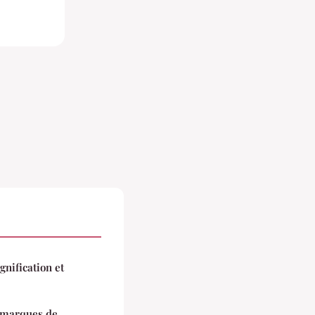
gnification et
s marques de